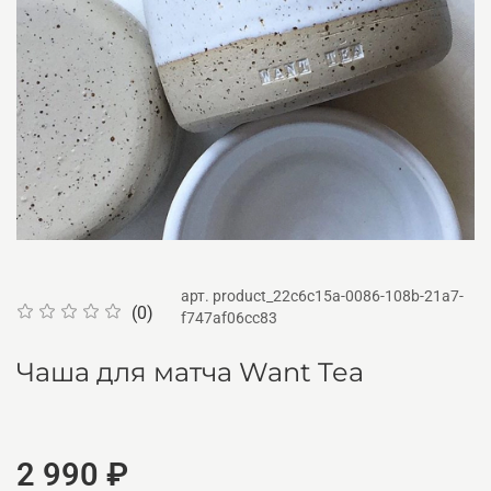
арт.
product_22c6c15a-0086-108b-21a7-
(0)
f747af06cc83
Чаша для матча Want Tea
2 990 ₽