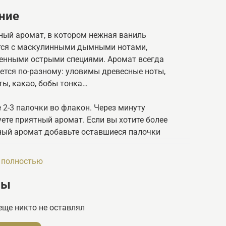
ние
ный аромат, в котором нежная ваниль
тся с маскулинными дымными нотами,
енными острыми специями. Аромат всегда
ется по-разному: уловимы древесные ноты,
ты, какао, бобы тонка…
 2-3 палочки во флакон. Через минуту
ете приятный аромат. Если вы хотите более
ный аромат добавьте оставшиеся палочки
ство Россия
 полностью
вы
еще никто не оставлял