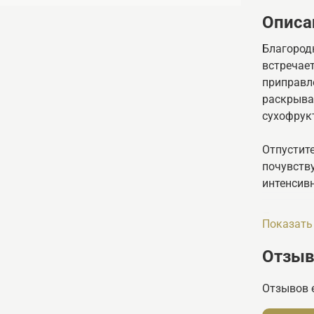
Описа
Благород
встречае
приправл
раскрыва
сухофрук
Отпустите
почувству
интенсив
Производ
Показать
Отзы
Отзывов 