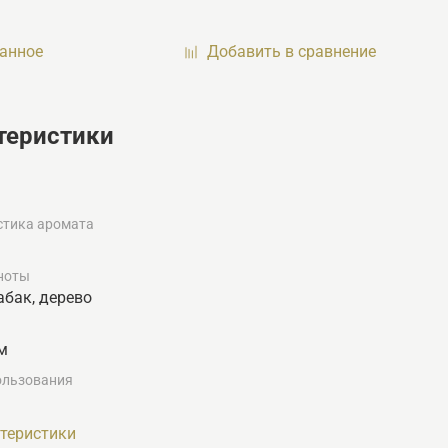
ранное
Добавить в сравнение
теристики
стика аромата
ноты
абак, дерево
см
ользования
ктеристики