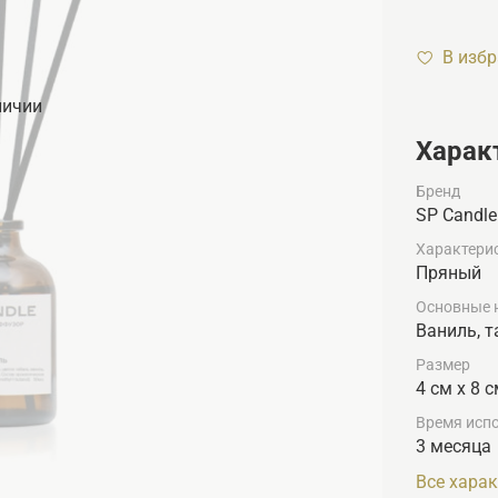
В изб
личии
Харак
Бренд
SP Candle
Характери
Пряный
Основные 
Ваниль, т
Размер
4 см х 8 
Время исп
3 месяца
Все хара