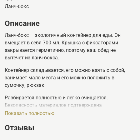
Ланч-бокс
Описание
Ланч-бокс – экологичный контейнер для еды. Он
вмещает в себя 700 мл. Крышка с фиксаторами
закрывается герметично, поэтому ваш обед не
вытечет из ланч-бокса.
Контейнер складывается, его можно взять с собой,
занимает мало места и его можно положить в
сумочку, рюкзак.
Разбирается полностью и легко очищается.
Безопасность материалов подтверждена
сертификатами FDA и LFGB.
Показать полностью
Подходит для использования в микроволновой печи.
Отзывы
Беречь от прямых солнечных лучей, хранить в сухом