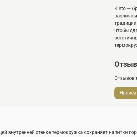
Kinto — б
различны
традиции
чтобы сд
эстетичн
термокру
Отзы
Отзывов 
Написа
ей внутренней стенке термокружка сохраняет напитки го