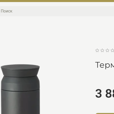
Тер
3 8