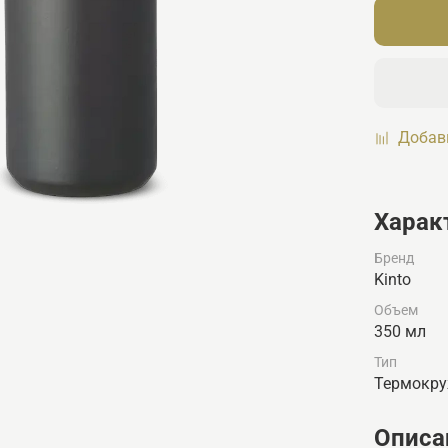
Добав
Харак
Бренд
Kinto
Объем
350 мл
Тип
Термокр
Описа